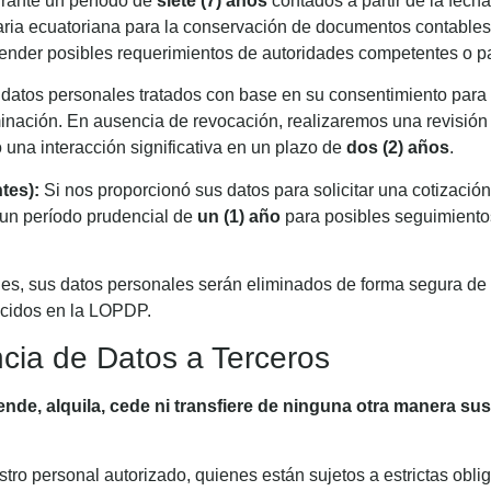
rante un período de
siete (7) años
contados a partir de la fecha
utaria ecuatoriana para la conservación de documentos contable
tender posibles requerimientos de autoridades competentes o p
datos personales tratados con base en su consentimiento para 
minación. En ausencia de revocación, realizaremos una revisión
una interacción significativa en un plazo de
dos (2) años
.
tes):
Si nos proporcionó sus datos para solicitar una cotizació
 un período prudencial de
un (1) año
para posibles seguimientos
les, sus datos personales serán eliminados de forma segura de
ecidos en la LOPDP.
cia de Datos a Terceros
ende, alquila, cede ni transfiere de ninguna otra manera su
stro personal autorizado, quienes están sujetos a estrictas obli