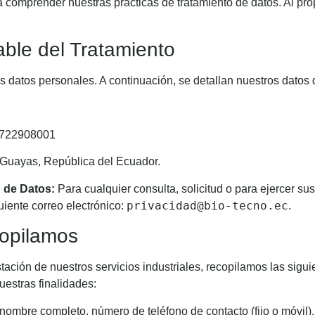
 comprender nuestras prácticas de tratamiento de datos. Al pr
able del Tratamiento
 datos personales. A continuación, se detallan nuestros datos d
722908001
Guayas, República del Ecuador.
 de Datos:
Para cualquier consulta, solicitud o para ejercer s
privacidad@bio-tecno.ec
uiente correo electrónico:
.
copilamos
stación de nuestros servicios industriales, recopilamos las sigu
uestras finalidades:
nombre completo, número de teléfono de contacto (fijo o móvil),