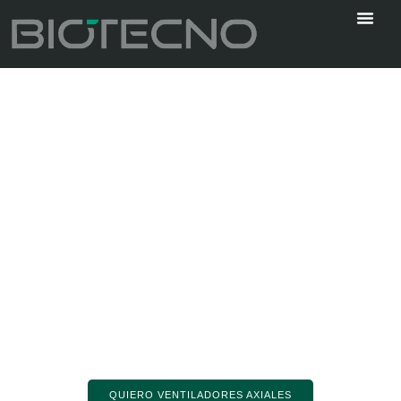
Ventiladores Axiales de Pared
Versatilidad y Rendimiento Sin
Compromiso
Soluciones de alto rendimiento para fábricas y
almacenes que requieren gran volumen de aire con
baja presión
QUIERO VENTILADORES AXIALES