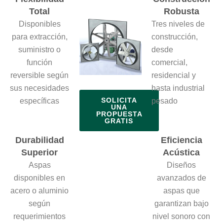
Total
Robusta
Disponibles
Tres niveles de
para extracción,
construcción,
suministro o
desde
función
comercial,
reversible según
residencial y
sus necesidades
hasta industrial
SOLICITA
específicas
pesado
UNA
PROPUESTA
GRATIS
Durabilidad
Eficiencia
Superior
Acústica
Aspas
Diseños
disponibles en
avanzados de
acero o aluminio
aspas que
según
garantizan bajo
requerimientos
nivel sonoro con