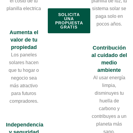
el costo de tu
planilla de luz, tu
planilla electrica
sistema solar se
SOLICITA
paga solo en
UNA
PROPUESTA
pocos años.
GRATIS
Aumenta el
valor de tu
propiedad
Contribución
Los paneles
al cuidado del
medio
solares hacen
ambiente
que tu hogar o
Al usar energía
negocio sea
limpia,
más atractivo
disminuyes tu
para futuros
huella de
compradores.
carbono y
contribuyes a un
planeta más
Independencia
sano.
y seguridad