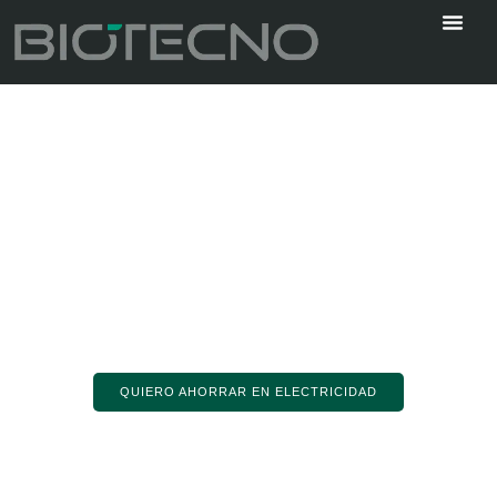
Paneles Solares
Ahorro en tu planilla eléctrica desde
el primer día
Nuestros sistemas de paneles solares reducen costos
energéticos inmediatamente, proporcionando independencia
energética y aumentando el valor de su propiedad con tecnología
de vanguardia.
Retorno de inversión garantizado
Aumento del valor de su propiedad
Reduce tus facturas de electricidad
QUIERO AHORRAR EN ELECTRICIDAD